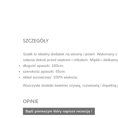
SZCZEGÓŁY
Szalik to idealny dodatek na wiosnę i jesień. Wykonany z
osłania dekolt przed wiatrem i chłodem. Miękki i delikatn
długość apaszki: 160cm;
szerokość apaszki: 55cm;
skład surowcowy: 100% wiskoza;
Wzorzyste dodatki świetnie ożywią, rozweselą i dopełnią j
OPINIE
Bądź pierwszym który napisze recenzję !