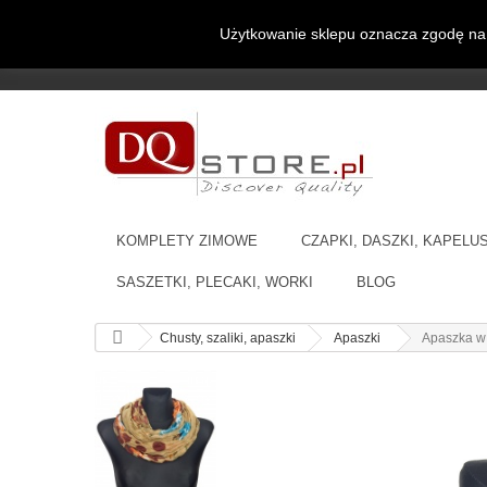
Użytkowanie sklepu oznacza zgodę na 
Czapki, szaliki, kominy, chusty, komplety, rękawiczki i
miejscu.
KOMPLETY ZIMOWE
CZAPKI, DASZKI, KAPELU
SASZETKI, PLECAKI, WORKI
BLOG
Chusty, szaliki, apaszki
Apaszki
Apaszka w 