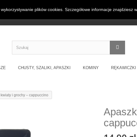
wykorzystywanie plików cookies. Szczegółowe informacje znajdziesz 
Darmowa dostawa 
 inne dodatki odzieżowe w jednym
SZE
CHUSTY, SZALIKI, APASZKI
KOMINY
RĘKAWICZKI
kwiaty i grochy – cappuccino
Apaszka
cappuc