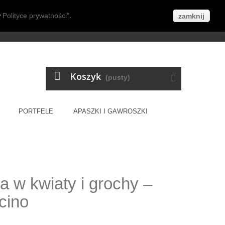
w
Polityce prywatności"
.
już od 70zł!
zamknij
Kontakt z nami
Zaloguj się
Koszyk
(pusty)
PORTFELE
APASZKI I GAWROSZKI
 w kwiaty i grochy –
cino