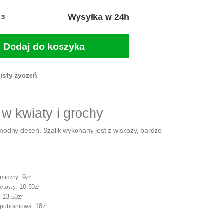
Wysyłka w 24h
3
Dodaj do koszyka
isty życzeń
w kwiaty i grochy
modny deseń. Szalik wykonany jest z wiskozy, bardzo
.
y
9zł
omiczny:
10.50zł
tetowy:
13.50zł
:
18zł
a pobraniowa: