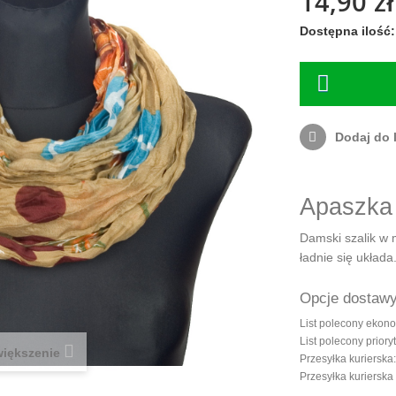
14,90 zł
Dostępna ilość:
Dodaj do l
Apaszka 
Damski szalik w 
ładnie się układa
Opcje dostaw
List polecony ekon
List polecony priory
iększenie
Przesyłka kurierska
Przesyłka kuriersk