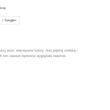
inię
Google+
odny wzór, intensywne kolory. Jest piękną ozdobą i
. W nim zawsze będziesz wyglądała świetnie.