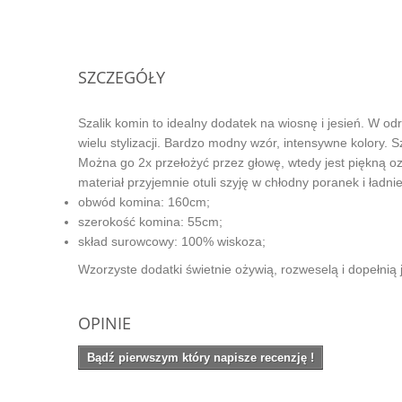
SZCZEGÓŁY
Szalik komin to idealny dodatek na wiosnę i jesień. W o
wielu stylizacji. Bardzo modny wzór, intensywne kolory. 
Można go 2x przełożyć przez głowę, wtedy jest piękną ozd
materiał przyjemnie otuli szyję w chłodny poranek i ład
obwód komina: 160cm;
szerokość komina: 55cm;
skład surowcowy: 100% wiskoza;
Wzorzyste dodatki świetnie ożywią, rozweselą i dopełnią
OPINIE
Bądź pierwszym który napisze recenzję !