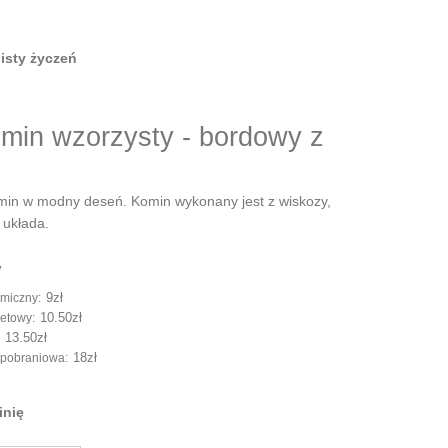
isty życzeń
omin wzorzysty - bordowy z
min w modny deseń. Komin wykonany jest z wiskozy,
 układa.
y
9zł
omiczny:
10.50zł
tetowy:
13.50zł
:
18zł
a pobraniowa:
inię