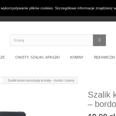
wykorzystywanie plików cookies. Szczegółowe informacje znajdziesz 
Darmowa dostawa 
 inne dodatki odzieżowe w jednym
SZE
CHUSTY, SZALIKI, APASZKI
KOMINY
RĘKAWICZKI
Szalik komin wzorzysty w kratę – bordo / czarny
Szalik 
– bordo