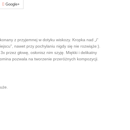
Google+
ykonany z przyjemnej w dotyku wiskozy. Kropka nad „i“
ejscu", nawet przy pochylaniu nigdy się nie rozwiąże:).
x przez głowę, osłonisz nim szyję. Miękki i delikatny
 komina pozwala na tworzenie przeróżnych kompozycji.
duże.