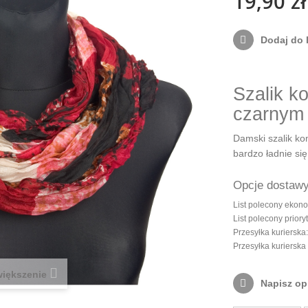
19,90 zł
Dodaj do l
Szalik k
czarnym
Damski szalik ko
bardzo ładnie się
Opcje dostaw
List polecony ekon
List polecony priory
Przesyłka kurierska
Przesyłka kuriersk
iększenie
Napisz op