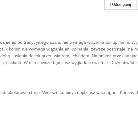
Udostępnij
dróżnieniu od tradycyjnego szala, nie wymaga wiązania ani upinania. W
Szalik komin nie wymaga wiązania ani upinania, zawsze pozostaje "na mi
obą i osłania dekolt przed wiatrem i chłodem. Natomiast przekładając 3
nie się układa. W nim zawsze będziesz wyglądała świetnie. Duży obwód
 jednokolorowe stroje. Większe kominy znajdziesz w kategorii: Kominy 