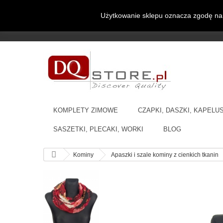
Użytkowanie sklepu oznacza zgodę na 
Czapki, szaliki, kominy, chusty, komplety, rękawiczki i
miejscu.
KOMPLETY ZIMOWE
CZAPKI, DASZKI, KAPELU
SASZETKI, PLECAKI, WORKI
BLOG
Kominy
Apaszki i szale kominy z cienkich tkanin