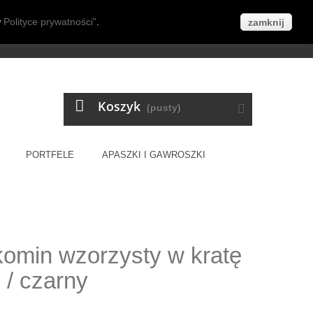
w
Polityce prywatności"
.
już od 70zł!
zamknij
Kontakt z nami
Zaloguj się
Koszyk
(pusty)
PORTFELE
APASZKI I GAWROSZKI
komin wzorzysty w kratę
 / czarny