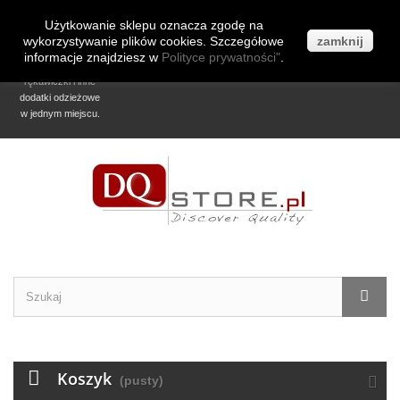
Użytkowanie sklepu oznacza zgodę na
Kontakt z nami
Zaloguj się
Czapki, szaliki,
Darmowa
wykorzystywanie plików cookies. Szczegółowe
zamknij
kominy, chusty,
dostawa już od
informacje znajdziesz w
Polityce prywatności"
.
komplety,
70zł!
rękawiczki i inne
dodatki odzieżowe
w jednym miejscu.
Koszyk
(pusty)